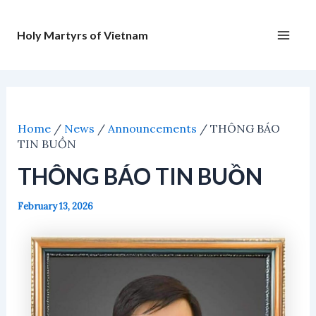
Nhảy
tới
Holy Martyrs of Vietnam
nội
Main
dung
Men
Home
/
News
/
Announcements
/
THÔNG BÁO
TIN BUỒN
THÔNG BÁO TIN BUỒN
February 13, 2026