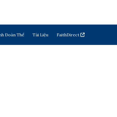
nh Đoàn Thể
Tài Liệu
FaithDirect