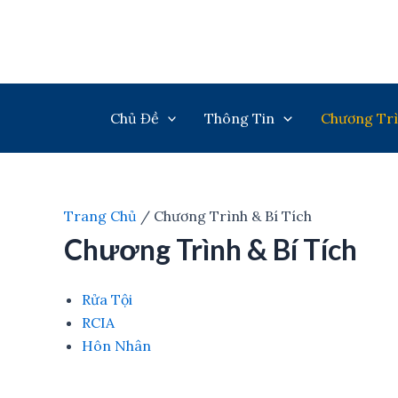
Nhảy
tới
nội
dung
Chủ Đề
Thông Tin
Chương Trì
Trang Chủ
/
Chương Trình & Bí Tích
Chương Trình & Bí Tích
Rửa Tội
RCIA
Hôn Nhân